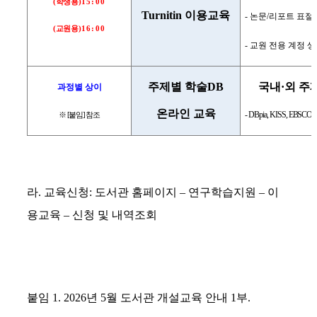
(
학생용
)
15:00
Turnitin
이용교육
-
논문
/
리포트 표절
(
교원용
)
16:00
-
교원 전용 계정 생
주제별 학술
DB
국내
·
외 주
과정별 상이
온라인 교육
-
DBpia, KISS, EBSCO 
※
[
붙임
]
참조
라
.
교육신청
:
도서관 홈페이지
–
연구학습지원
–
이
용교육
–
신청 및 내역조회
붙임
1.
2026
년
5
월 도서관 개설교육 안내
1
부
.