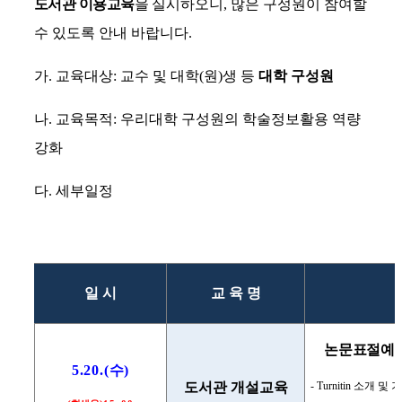
도서관 이용교육
을
실시하오니
,
많은 구성원이 참여할
수 있도록 안내 바랍니다
.
가
.
교육대상
:
교수 및 대학
(
원
)
생 등
대학 구성원
나
.
교육목적
:
우리대학 구성원의 학술정보활용 역량
강화
다
.
세부일정
일 시
교 육 명
논문표절예
5.20.(
수
)
도서관 개설교육
- Turnitin
소개 및 