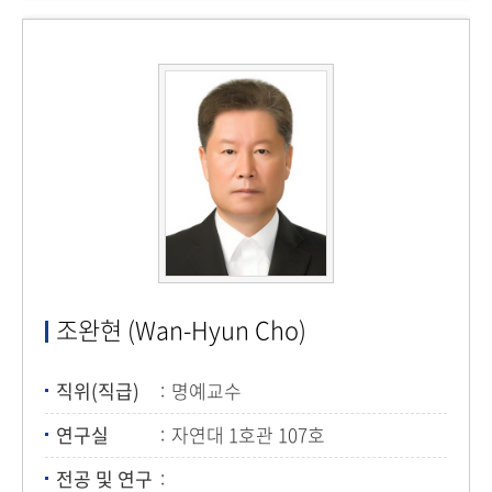
조완현 (Wan-Hyun Cho)
직위(직급)
명예교수
연구실
자연대 1호관 107호
전공 및 연구