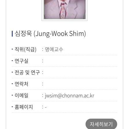
심정욱 (Jung-Wook Shim)
직위(직급)
명예교수
연구실
전공 및 연구
연락처
이메일
jwsim@chonnam.ac.kr
홈페이지
-
자세히보기