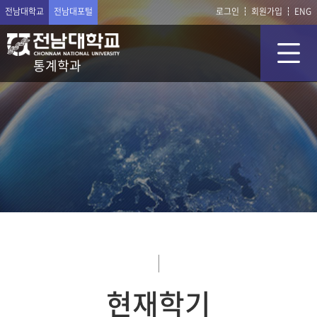
전남대학교
전남대포털
로그인
회원가입
ENG
통계학과
현재학기