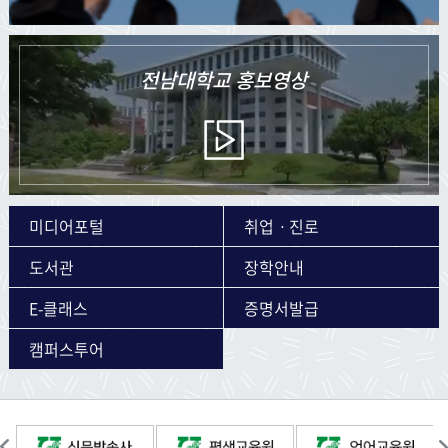
전남대학교
홍보영상
미디어포털
취업ㆍ진로
도서관
장학안내
E-클래스
증명서발급
캠퍼스투어